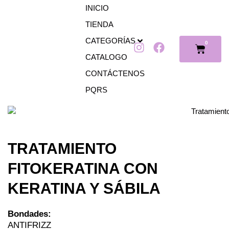
Ir
INICIO
al
TIENDA
contenido
CATEGORÍAS
0
I
F
Cart
n
a
CATALOGO
s
c
CONTÁCTENOS
t
e
PQRS
a
b
g
o
r
o
a
k
m
TRATAMIENTO
FITOKERATINA CON
KERATINA Y SÁBILA
Bondades:
ANTIFRIZZ