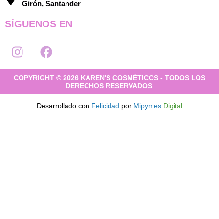
Girón, Santander
SÍGUENOS EN
I
F
n
a
s
c
COPYRIGHT © 2026 KAREN'S COSMÉTICOS - TODOS LOS
t
e
DERECHOS RESERVADOS.
a
b
g
o
Desarrollado con
Felicidad
por
Mipymes
Digital
r
o
a
k
m