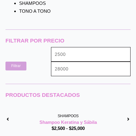
SHAMPOOS
TONO A TONO
FILTRAR POR PRECIO
Precio
Pre
mínimo
má
Filtrar
PRODUCTOS DESTACADOS
Rango
de
SHAMPOOS
precios:
Shampoo Keratina y Sábila
desde
$
2,500
-
$
25,000
$2,500