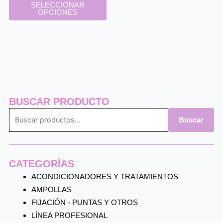
la
pá
SELECCIONAR
precios:
producto
OPCIONES
página
de
desde
tiene
de
pr
$2,500
múltiples
producto
hasta
variantes.
$25,000
Las
opciones
se
pueden
elegir
Buscar
BUSCAR PRODUCTO
en
por:
la
Buscar
página
de
producto
CATEGORÌAS
ACONDICIONADORES Y TRATAMIENTOS
AMPOLLAS
FIJACIÓN - PUNTAS Y OTROS
LÍNEA PROFESIONAL