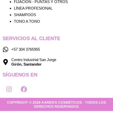
FIJACIÓN - PUNTAS Y OTROS
LÍNEA PROFESIONAL
SHAMPOOS
TONO A TONO
SERVICIOS AL CLIENTE
+57 304 3765955
Centro Industrial San Jorge
Girón, Santander
SÍGUENOS EN
I
F
n
a
s
c
COPYRIGHT © 2026 KAREN'S COSMÉTICOS - TODOS LOS
t
e
DERECHOS RESERVADOS.
a
b