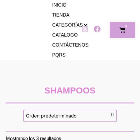
Ir
INICIO
al
TIENDA
contenido
CATEGORÍAS
0
I
F
Cart
n
a
CATALOGO
s
c
CONTÁCTENOS
t
e
PQRS
a
b
g
o
r
o
a
k
m
SHAMPOOS
Mostrando los 3 resultados