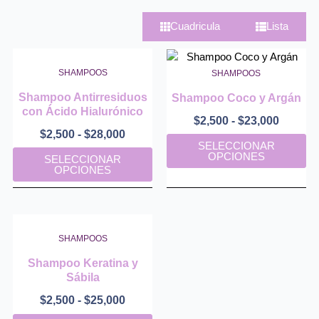
Cuadricula
Lista
SHAMPOOS
SHAMPOOS
Shampoo Antirresiduos
Shampoo Coco y Argán
con Ácido Hialurónico
Rango
$
2,500
-
$
23,000
Rango
$
2,500
-
$
28,000
de
Es
SELECCIONAR
de
Este
precios
pr
OPCIONES
SELECCIONAR
precios:
producto
desde
tie
OPCIONES
desde
tiene
$2,500
mú
$2,500
múltiples
hasta
va
hasta
variantes.
$23,00
La
$28,000
Las
op
SHAMPOOS
opciones
se
se
pu
Shampoo Keratina y
pueden
ele
Sábila
elegir
en
Rango
$
2,500
-
$
25,000
en
la
de
Este