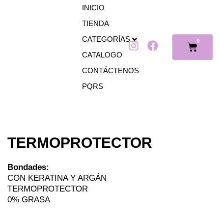
Ir
INICIO
al
TIENDA
contenido
CATEGORÍAS
0
I
F
Cart
n
a
CATALOGO
s
c
CONTÁCTENOS
t
e
PQRS
a
b
g
o
r
o
a
k
m
TERMOPROTECTOR
Bondades:
CON KERATINA Y ARGÁN
TERMOPROTECTOR
0% GRASA