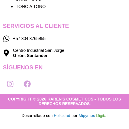
TONO A TONO
SERVICIOS AL CLIENTE
+57 304 3765955
Centro Industrial San Jorge
Girón, Santander
SÍGUENOS EN
I
F
n
a
s
c
COPYRIGHT © 2026 KAREN'S COSMÉTICOS - TODOS LOS
t
e
DERECHOS RESERVADOS.
a
b
g
o
Desarrollado con
Felicidad
por
Mipymes
Digital
r
o