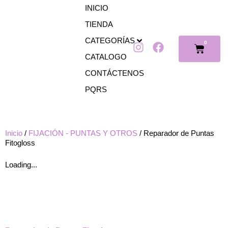
Ir
INICIO
al
TIENDA
contenido
CATEGORÍAS
0
I
F
Cart
n
a
CATALOGO
s
c
CONTÁCTENOS
t
e
PQRS
a
b
g
o
r
o
a
k
Inicio
/
FIJACIÓN - PUNTAS Y OTROS
/ Reparador de Puntas
m
Fitogloss
Loading...