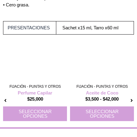
• Cero grasa.
PRESENTACIONES
Sachet x15 ml, Tarro x60 ml
Este
Rango
E
producto
de
p
FIJACIÓN - PUNTAS Y OTROS
FIJACIÓN - PUNTAS Y OTROS
tiene
precios:
t
Perfume Capilar
Aceite de Coco
múltiples
desde
m
$
25,000
$
3,500
-
$
42,000
variantes.
$3,500
v
Las
hasta
L
SELECCIONAR
SELECCIONAR
opciones
$42,000
o
OPCIONES
OPCIONES
se
s
pueden
p
elegir
e