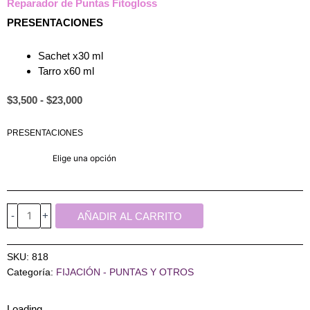
Reparador de Puntas Fitogloss
PRESENTACIONES
Sachet x30 ml
Tarro x60 ml
Rango
$
3,500
-
$
23,000
de
precios:
Reparador
PRESENTACIONES
desde
de
$3,500
Puntas
hasta
$23,000
Fitogloss
cantidad
-
+
AÑADIR AL CARRITO
SKU:
818
Categoría:
FIJACIÓN - PUNTAS Y OTROS
Loading...