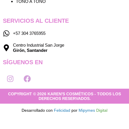
TONO A TONO
SERVICIOS AL CLIENTE
+57 304 3765955
Centro Industrial San Jorge
Girón, Santander
SÍGUENOS EN
I
F
n
a
s
c
COPYRIGHT © 2026 KAREN'S COSMÉTICOS - TODOS LOS
t
e
DERECHOS RESERVADOS.
a
b
g
o
Desarrollado con
Felicidad
por
Mipymes
Digital
r
o
a
k