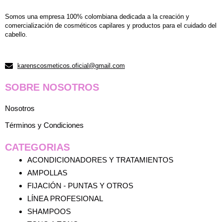
en
e
Somos una empresa 100% colombiana dedicada a la creación y
la
la
comercialización de cosméticos capilares y productos para el cuidado del
página
p
cabello.
de
d
producto
p
karenscosmeticos.oficial@gmail.com
SOBRE NOSOTROS
Nosotros
Términos y Condiciones
CATEGORIAS
ACONDICIONADORES Y TRATAMIENTOS
AMPOLLAS
FIJACIÓN - PUNTAS Y OTROS
LÍNEA PROFESIONAL
SHAMPOOS