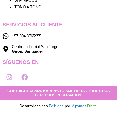
SHAMPOOS
TONO A TONO
SERVICIOS AL CLIENTE
+57 304 3765955
Centro Industrial San Jorge
Girón, Santander
SÍGUENOS EN
I
F
n
a
s
c
COPYRIGHT © 2026 KAREN'S COSMÉTICOS - TODOS LOS
t
e
DERECHOS RESERVADOS.
a
b
g
o
Desarrollado con
Felicidad
por
Mipymes
Digital
r
o