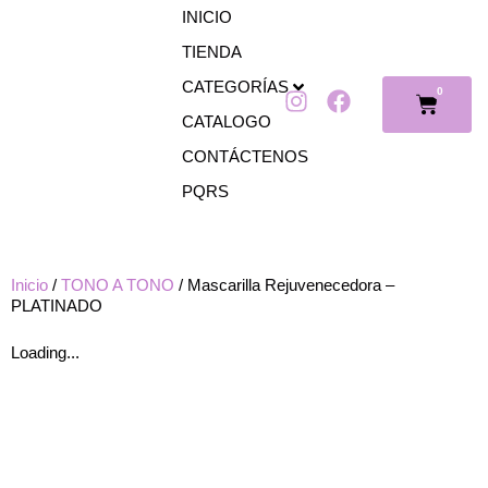
Ir
INICIO
al
TIENDA
contenido
CATEGORÍAS
0
I
F
Cart
n
a
CATALOGO
s
c
CONTÁCTENOS
t
e
PQRS
a
b
g
o
r
o
a
k
Inicio
/
TONO A TONO
/ Mascarilla Rejuvenecedora –
m
PLATINADO
Loading...