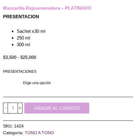
Mascarilla Rejuvenecedora – PLATINADO
PRESENTACION
Sachet x30 ml
250 ml
300 ml
Rango
$
3,500
-
$
25,000
de
precios:
Mascarilla
PRESENTACIONES
desde
Rejuvenecedora
$3,500
-
hasta
$25,000
PLATINADO
cantidad
-
+
AÑADIR AL CARRITO
SKU:
1424
Categoría:
TONO A TONO