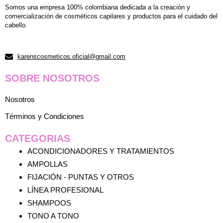
Somos una empresa 100% colombiana dedicada a la creación y
la
la
comercialización de cosméticos capilares y productos para el cuidado del
página
p
cabello.
de
d
producto
p
karenscosmeticos.oficial@gmail.com
SOBRE NOSOTROS
Nosotros
Términos y Condiciones
CATEGORIAS
ACONDICIONADORES Y TRATAMIENTOS
AMPOLLAS
FIJACIÓN - PUNTAS Y OTROS
LÍNEA PROFESIONAL
SHAMPOOS
TONO A TONO