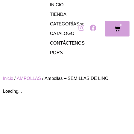
Ir
INICIO
al
TIENDA
contenido
CATEGORÍAS
0
I
F
Cart
n
a
CATALOGO
s
c
CONTÁCTENOS
t
e
PQRS
a
b
g
o
r
o
a
k
Inicio
/
AMPOLLAS
/ Ampollas – SEMILLAS DE LINO
m
Loading...