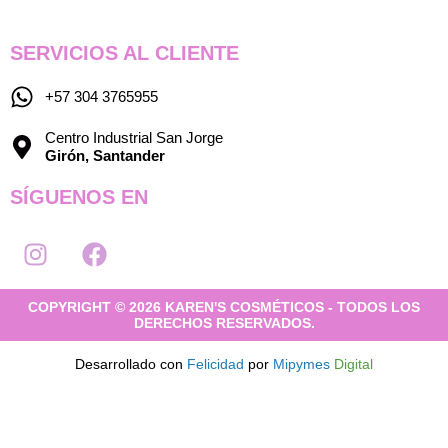
SERVICIOS AL CLIENTE
+57 304 3765955
Centro Industrial San Jorge
Girón, Santander
SÍGUENOS EN
I
F
n
a
s
c
COPYRIGHT © 2026 KAREN'S COSMÉTICOS - TODOS LOS
t
e
DERECHOS RESERVADOS.
a
b
g
o
Desarrollado con
Felicidad
por
Mipymes
Digital
r
o
a
k
m