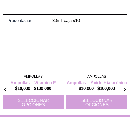
Presentación
30ml, caja x10
Rango
Este
Rango
E
de
producto
de
p
AMPOLLAS
AMPOLLAS
precios:
tiene
precios
t
Ampollas – Vitamina E
Ampollas – Ácido Hialurónico
desde
múltiples
desde
m
$
10,000
-
$
100,000
$
10,000
-
$
100,000
$10,000
variantes.
$10,000
v
hasta
Las
hasta
L
SELECCIONAR
SELECCIONAR
$100,000
opciones
$100,00
o
OPCIONES
OPCIONES
se
s
pueden
p
elegir
e
en
e