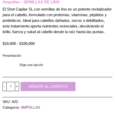
Ampollas – SEMILLAS DE LINO
El Shot Capilar SL con semillas de lino es un potente revitalizador
para el cabello, formulado con proteínas, vitaminas, péptidos y
prebióticos. Ideal para cabellos dañados, secos o debilitados,
este tratamiento aporta nutrientes esenciales, devolviendo el
brillo, fuerza y ​​salud al cabello desde la raíz hasta las puntas.
Rango
$
10,000
-
$
100,000
de
precios:
Ampollas
Presentación
desde
-
$10,000
SEMILLAS
hasta
$100,000
DE
LINO
cantidad
-
+
AÑADIR AL CARRITO
SKU:
N/D
Categoría:
AMPOLLAS